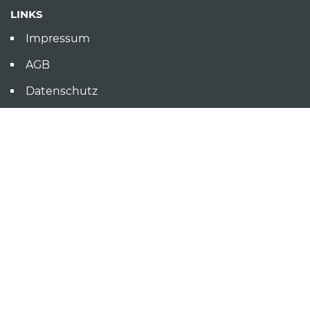
LINKS
Impressum
AGB
Datenschutz
Hinweisgebersystem
E-Mail
Ihre Nachricht an uns